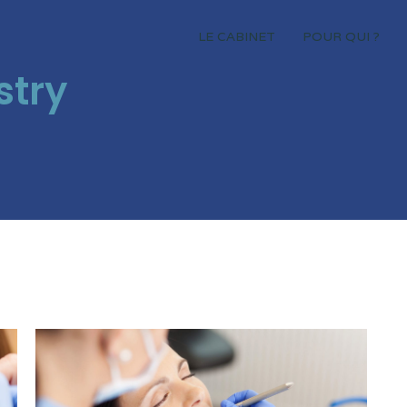
LE CABINET
POUR QUI ?
stry